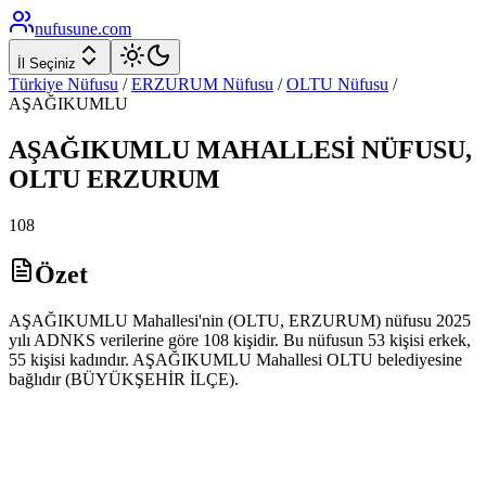
nufusune
.com
İl Seçiniz
Türkiye Nüfusu
/
ERZURUM
Nüfusu
/
OLTU
Nüfusu
/
AŞAĞIKUMLU
AŞAĞIKUMLU
MAHALLESİ NÜFUSU,
OLTU
ERZURUM
108
Özet
AŞAĞIKUMLU Mahallesi'nin (OLTU, ERZURUM) nüfusu 2025
yılı ADNKS verilerine göre 108 kişidir. Bu nüfusun 53 kişisi erkek,
55 kişisi kadındır. AŞAĞIKUMLU Mahallesi OLTU belediyesine
bağlıdır (BÜYÜKŞEHİR İLÇE).