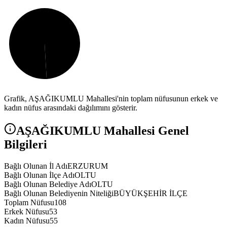
Grafik,
AŞAĞIKUMLU
Mahallesi'nin toplam nüfusunun erkek ve
kadın nüfus arasındaki dağılımını gösterir.
AŞAĞIKUMLU
Mahallesi Genel
Bilgileri
Bağlı Olunan İl Adı
ERZURUM
Bağlı Olunan İlçe Adı
OLTU
Bağlı Olunan Belediye Adı
OLTU
Bağlı Olunan Belediyenin Niteliği
BÜYÜKŞEHİR İLÇE
Toplam Nüfusu
108
Erkek Nüfusu
53
Kadın Nüfusu
55