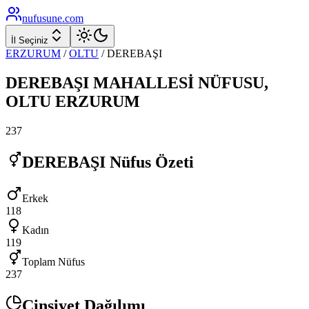
nufusune
.com
İl Seçiniz
ERZURUM
/
OLTU
/
DEREBAŞI
DEREBAŞI
MAHALLESİ NÜFUSU,
OLTU
ERZURUM
237
DEREBAŞI
Nüfus Özeti
Erkek
118
Kadın
119
Toplam Nüfus
237
Cinsiyet Dağılımı