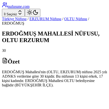
nufusune
.com
İl Seçiniz
Türkiye Nüfusu
/
ERZURUM
Nüfusu
/
OLTU
Nüfusu
/
ERDOĞMUŞ
ERDOĞMUŞ
MAHALLESİ NÜFUSU,
OLTU
ERZURUM
30
Özet
ERDOĞMUŞ Mahallesi'nin (OLTU, ERZURUM) nüfusu 2025 yılı
ADNKS verilerine göre 30 kişidir. Bu nüfusun 13 kişisi erkek, 17
kişisi kadındır. ERDOĞMUŞ Mahallesi OLTU belediyesine
bağlıdır (BÜYÜKŞEHİR İLÇE).