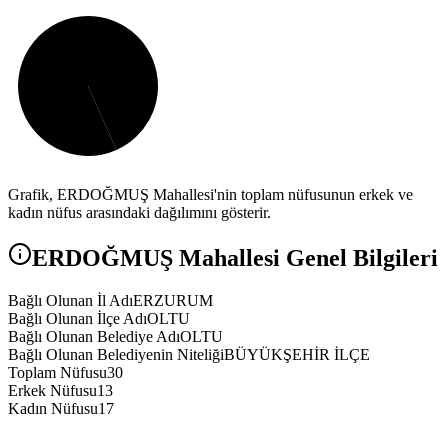
Grafik,
ERDOĞMUŞ
Mahallesi'nin toplam nüfusunun erkek ve
kadın nüfus arasındaki dağılımını gösterir.
ERDOĞMUŞ
Mahallesi Genel Bilgileri
Bağlı Olunan İl Adı
ERZURUM
Bağlı Olunan İlçe Adı
OLTU
Bağlı Olunan Belediye Adı
OLTU
Bağlı Olunan Belediyenin Niteliği
BÜYÜKŞEHİR İLÇE
Toplam Nüfusu
30
Erkek Nüfusu
13
Kadın Nüfusu
17