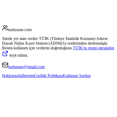
nufusune
.com
Sitede yer alan veriler TÜİK (Türkiye İstatistik Kurumu) Adrese
Dayalı Nüfus Kayıt Sistemi (ADNKS) verilerinden derlenmiştir.
Resmi kullanım için verilerin doğruluğunu
TÜİK'in resmi sitesinden
teyit ediniz.
nufusune@gmail.com
Hakkımızda
İletişim
Gizlilik Politikası
Kullanım Şartları