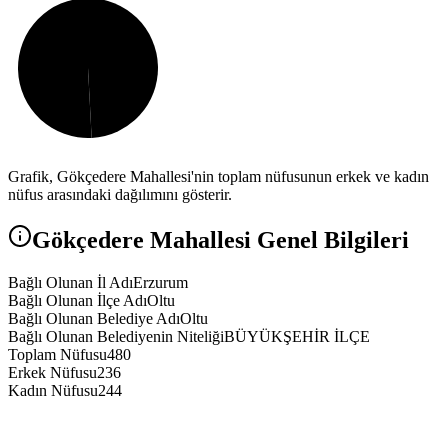
Grafik,
Gökçedere
Mahallesi'nin toplam nüfusunun erkek ve kadın
nüfus arasındaki dağılımını gösterir.
Gökçedere
Mahallesi Genel Bilgileri
Bağlı Olunan İl Adı
Erzurum
Bağlı Olunan İlçe Adı
Oltu
Bağlı Olunan Belediye Adı
Oltu
Bağlı Olunan Belediyenin Niteliği
BÜYÜKŞEHİR İLÇE
Toplam Nüfusu
480
Erkek Nüfusu
236
Kadın Nüfusu
244