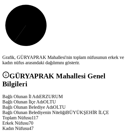
Grafik,
GÜRYAPRAK
Mahallesi'nin toplam nüfusunun erkek ve
kadın nüfus arasındaki dağılımını gösterir.
GÜRYAPRAK
Mahallesi Genel
Bilgileri
Bağlı Olunan İl Adı
ERZURUM
Bağlı Olunan İlçe Adı
OLTU
Bağlı Olunan Belediye Adı
OLTU
Bağlı Olunan Belediyenin Niteliği
BÜYÜKŞEHİR İLÇE
Toplam Nüfusu
117
Erkek Nüfusu
70
Kadın Nüfusu
47