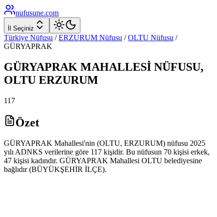
nufusune
.com
İl Seçiniz
Türkiye Nüfusu
/
ERZURUM
Nüfusu
/
OLTU
Nüfusu
/
GÜRYAPRAK
GÜRYAPRAK
MAHALLESİ NÜFUSU,
OLTU
ERZURUM
117
Özet
GÜRYAPRAK Mahallesi'nin (OLTU, ERZURUM) nüfusu 2025
yılı ADNKS verilerine göre 117 kişidir. Bu nüfusun 70 kişisi erkek,
47 kişisi kadındır. GÜRYAPRAK Mahallesi OLTU belediyesine
bağlıdır (BÜYÜKŞEHİR İLÇE).