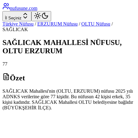
nufusune
.com
İl Seçiniz
Türkiye Nüfusu
/
ERZURUM
Nüfusu
/
OLTU
Nüfusu
/
SAĞLICAK
SAĞLICAK
MAHALLESİ NÜFUSU,
OLTU
ERZURUM
77
Özet
SAĞLICAK Mahallesi'nin (OLTU, ERZURUM) nüfusu 2025 yılı
ADNKS verilerine göre 77 kişidir. Bu nüfusun 42 kişisi erkek, 35
kişisi kadındır. SAĞLICAK Mahallesi OLTU belediyesine bağlıdır
(BÜYÜKŞEHİR İLÇE).