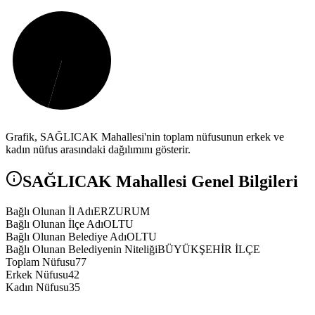
Grafik,
SAĞLICAK
Mahallesi'nin toplam nüfusunun erkek ve
kadın nüfus arasındaki dağılımını gösterir.
SAĞLICAK
Mahallesi Genel Bilgileri
Bağlı Olunan İl Adı
ERZURUM
Bağlı Olunan İlçe Adı
OLTU
Bağlı Olunan Belediye Adı
OLTU
Bağlı Olunan Belediyenin Niteliği
BÜYÜKŞEHİR İLÇE
Toplam Nüfusu
77
Erkek Nüfusu
42
Kadın Nüfusu
35