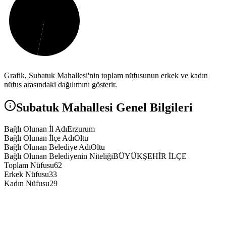
Grafik,
Subatuk
Mahallesi'nin toplam nüfusunun erkek ve kadın
nüfus arasındaki dağılımını gösterir.
Subatuk
Mahallesi Genel Bilgileri
Bağlı Olunan İl Adı
Erzurum
Bağlı Olunan İlçe Adı
Oltu
Bağlı Olunan Belediye Adı
Oltu
Bağlı Olunan Belediyenin Niteliği
BÜYÜKŞEHİR İLÇE
Toplam Nüfusu
62
Erkek Nüfusu
33
Kadın Nüfusu
29