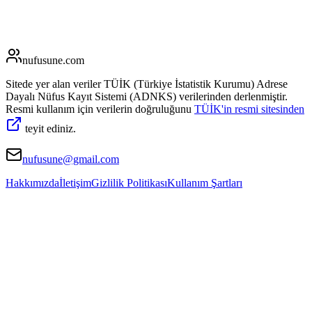
nufusune
.com
Sitede yer alan veriler TÜİK (Türkiye İstatistik Kurumu) Adrese
Dayalı Nüfus Kayıt Sistemi (ADNKS) verilerinden derlenmiştir.
Resmi kullanım için verilerin doğruluğunu
TÜİK'in resmi sitesinden
teyit ediniz.
nufusune@gmail.com
Hakkımızda
İletişim
Gizlilik Politikası
Kullanım Şartları