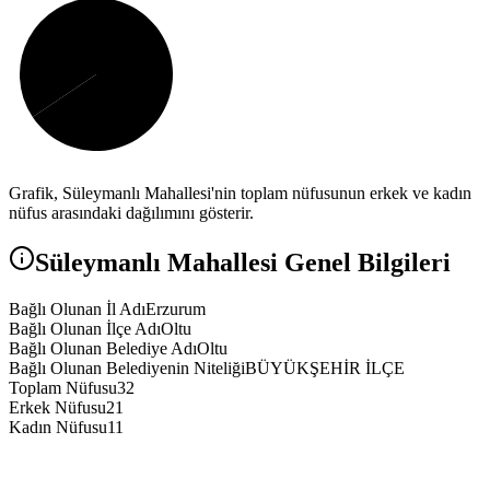
Grafik,
Süleymanlı
Mahallesi'nin toplam nüfusunun erkek ve kadın
nüfus arasındaki dağılımını gösterir.
Süleymanlı
Mahallesi Genel Bilgileri
Bağlı Olunan İl Adı
Erzurum
Bağlı Olunan İlçe Adı
Oltu
Bağlı Olunan Belediye Adı
Oltu
Bağlı Olunan Belediyenin Niteliği
BÜYÜKŞEHİR İLÇE
Toplam Nüfusu
32
Erkek Nüfusu
21
Kadın Nüfusu
11