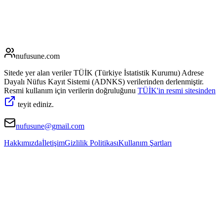
nufusune
.com
Sitede yer alan veriler TÜİK (Türkiye İstatistik Kurumu) Adrese
Dayalı Nüfus Kayıt Sistemi (ADNKS) verilerinden derlenmiştir.
Resmi kullanım için verilerin doğruluğunu
TÜİK'in resmi sitesinden
teyit ediniz.
nufusune@gmail.com
Hakkımızda
İletişim
Gizlilik Politikası
Kullanım Şartları