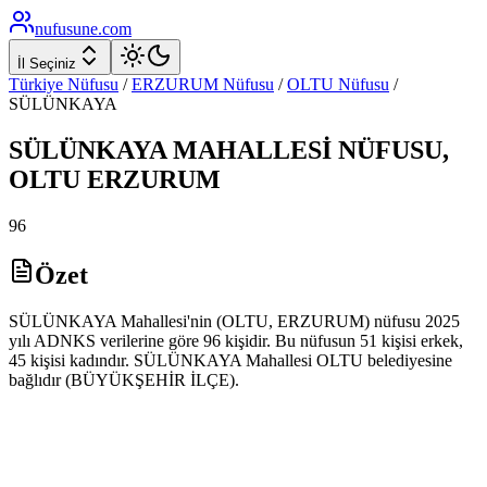
nufusune
.com
İl Seçiniz
Türkiye Nüfusu
/
ERZURUM
Nüfusu
/
OLTU
Nüfusu
/
SÜLÜNKAYA
SÜLÜNKAYA
MAHALLESİ NÜFUSU,
OLTU
ERZURUM
96
Özet
SÜLÜNKAYA Mahallesi'nin (OLTU, ERZURUM) nüfusu 2025
yılı ADNKS verilerine göre 96 kişidir. Bu nüfusun 51 kişisi erkek,
45 kişisi kadındır. SÜLÜNKAYA Mahallesi OLTU belediyesine
bağlıdır (BÜYÜKŞEHİR İLÇE).