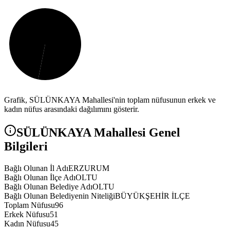
Grafik,
SÜLÜNKAYA
Mahallesi'nin toplam nüfusunun erkek ve
kadın nüfus arasındaki dağılımını gösterir.
SÜLÜNKAYA
Mahallesi Genel
Bilgileri
Bağlı Olunan İl Adı
ERZURUM
Bağlı Olunan İlçe Adı
OLTU
Bağlı Olunan Belediye Adı
OLTU
Bağlı Olunan Belediyenin Niteliği
BÜYÜKŞEHİR İLÇE
Toplam Nüfusu
96
Erkek Nüfusu
51
Kadın Nüfusu
45