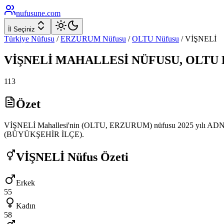
nufusune
.com
İl Seçiniz
Türkiye Nüfusu
/
ERZURUM
Nüfusu
/
OLTU
Nüfusu
/
VİŞNELİ
VİŞNELİ
MAHALLESİ NÜFUSU,
OLTU
113
Özet
VİŞNELİ Mahallesi'nin (OLTU, ERZURUM) nüfusu 2025 yılı ADNKS ver
(BÜYÜKŞEHİR İLÇE).
VİŞNELİ
Nüfus Özeti
Erkek
55
Kadın
58