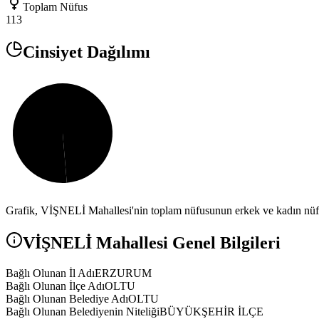
Toplam Nüfus
113
Cinsiyet Dağılımı
Grafik,
VİŞNELİ
Mahallesi'nin toplam nüfusunun erkek ve kadın nüfus
VİŞNELİ
Mahallesi Genel Bilgileri
Bağlı Olunan İl Adı
ERZURUM
Bağlı Olunan İlçe Adı
OLTU
Bağlı Olunan Belediye Adı
OLTU
Bağlı Olunan Belediyenin Niteliği
BÜYÜKŞEHİR İLÇE