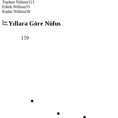
Toplam Nüfusu
113
Erkek Nüfusu
55
Kadın Nüfusu
58
Yıllara Göre Nüfus
159