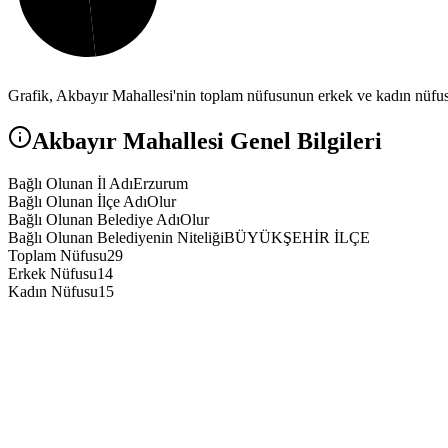
Grafik,
Akbayır
Mahallesi'nin toplam nüfusunun erkek ve kadın nüfus a
Akbayır
Mahallesi Genel Bilgileri
Bağlı Olunan İl Adı
Erzurum
Bağlı Olunan İlçe Adı
Olur
Bağlı Olunan Belediye Adı
Olur
Bağlı Olunan Belediyenin Niteliği
BÜYÜKŞEHİR İLÇE
Toplam Nüfusu
29
Erkek Nüfusu
14
Kadın Nüfusu
15