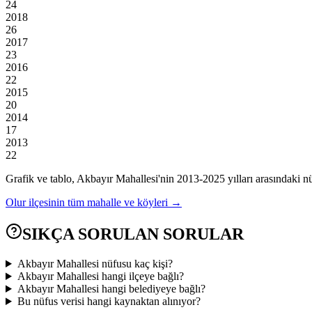
24
2018
26
2017
23
2016
22
2015
20
2014
17
2013
22
Grafik ve tablo,
Akbayır
Mahallesi'nin
2013
-
2025
yılları arasındaki n
Olur
ilçesinin tüm mahalle ve köyleri →
SIKÇA SORULAN SORULAR
Akbayır Mahallesi nüfusu kaç kişi?
Akbayır Mahallesi hangi ilçeye bağlı?
Akbayır Mahallesi hangi belediyeye bağlı?
Bu nüfus verisi hangi kaynaktan alınıyor?