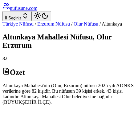
nufusune
.com
İl Seçiniz
Türkiye Nüfusu
/
Erzurum
Nüfusu
/
Olur
Nüfusu
/
Altunkaya
Altunkaya
Mahallesi Nüfusu,
Olur
Erzurum
82
Özet
Altunkaya Mahallesi'nin (Olur, Erzurum) nüfusu 2025 yılı ADNKS
verilerine göre 82 kişidir. Bu nüfusun 39 kişisi erkek, 43 kişisi
kadındır. Altunkaya Mahallesi Olur belediyesine bağlıdır
(BÜYÜKŞEHİR İLÇE).