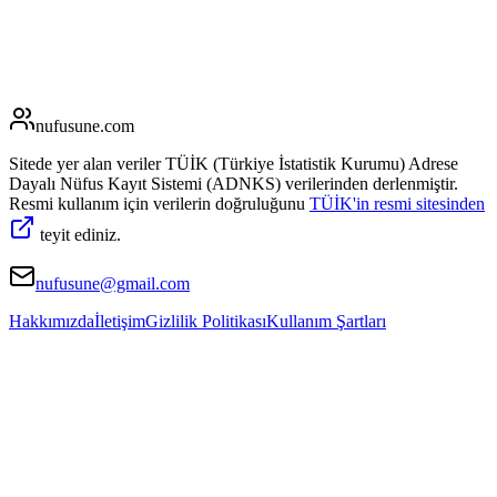
nufusune
.com
Sitede yer alan veriler TÜİK (Türkiye İstatistik Kurumu) Adrese
Dayalı Nüfus Kayıt Sistemi (ADNKS) verilerinden derlenmiştir.
Resmi kullanım için verilerin doğruluğunu
TÜİK'in resmi sitesinden
teyit ediniz.
nufusune@gmail.com
Hakkımızda
İletişim
Gizlilik Politikası
Kullanım Şartları