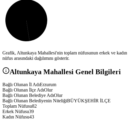
Grafik,
Altunkaya
Mahallesi'nin toplam nüfusunun erkek ve kadın
nüfus arasındaki dağılımını gösterir.
Altunkaya
Mahallesi Genel Bilgileri
Bağlı Olunan İl Adı
Erzurum
Bağlı Olunan İlçe Adı
Olur
Bağlı Olunan Belediye Adı
Olur
Bağlı Olunan Belediyenin Niteliği
BÜYÜKŞEHİR İLÇE
Toplam Nüfusu
82
Erkek Nüfusu
39
Kadın Nüfusu
43