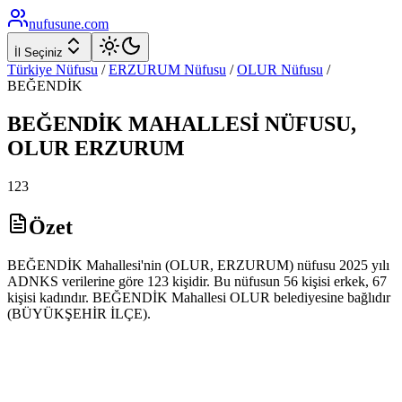
nufusune
.com
İl Seçiniz
Türkiye Nüfusu
/
ERZURUM
Nüfusu
/
OLUR
Nüfusu
/
BEĞENDİK
BEĞENDİK
MAHALLESİ NÜFUSU,
OLUR
ERZURUM
123
Özet
BEĞENDİK Mahallesi'nin (OLUR, ERZURUM) nüfusu 2025 yılı
ADNKS verilerine göre 123 kişidir. Bu nüfusun 56 kişisi erkek, 67
kişisi kadındır. BEĞENDİK Mahallesi OLUR belediyesine bağlıdır
(BÜYÜKŞEHİR İLÇE).