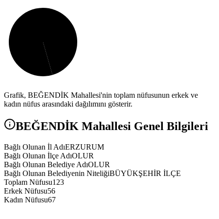
Grafik,
BEĞENDİK
Mahallesi'nin toplam nüfusunun erkek ve
kadın nüfus arasındaki dağılımını gösterir.
BEĞENDİK
Mahallesi Genel Bilgileri
Bağlı Olunan İl Adı
ERZURUM
Bağlı Olunan İlçe Adı
OLUR
Bağlı Olunan Belediye Adı
OLUR
Bağlı Olunan Belediyenin Niteliği
BÜYÜKŞEHİR İLÇE
Toplam Nüfusu
123
Erkek Nüfusu
56
Kadın Nüfusu
67