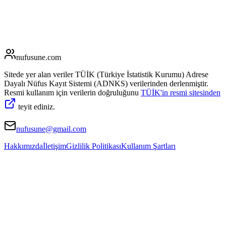
nufusune
.com
Sitede yer alan veriler TÜİK (Türkiye İstatistik Kurumu) Adrese
Dayalı Nüfus Kayıt Sistemi (ADNKS) verilerinden derlenmiştir.
Resmi kullanım için verilerin doğruluğunu
TÜİK'in resmi sitesinden
teyit ediniz.
nufusune@gmail.com
Hakkımızda
İletişim
Gizlilik Politikası
Kullanım Şartları