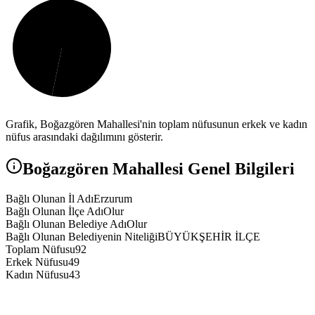
Grafik,
Boğazgören
Mahallesi'nin toplam nüfusunun erkek ve kadın
nüfus arasındaki dağılımını gösterir.
Boğazgören
Mahallesi Genel Bilgileri
Bağlı Olunan İl Adı
Erzurum
Bağlı Olunan İlçe Adı
Olur
Bağlı Olunan Belediye Adı
Olur
Bağlı Olunan Belediyenin Niteliği
BÜYÜKŞEHİR İLÇE
Toplam Nüfusu
92
Erkek Nüfusu
49
Kadın Nüfusu
43