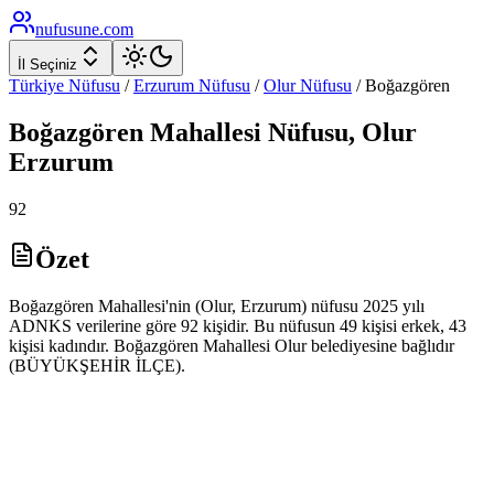
nufusune
.com
İl Seçiniz
Türkiye Nüfusu
/
Erzurum
Nüfusu
/
Olur
Nüfusu
/
Boğazgören
Boğazgören
Mahallesi Nüfusu,
Olur
Erzurum
92
Özet
Boğazgören Mahallesi'nin (Olur, Erzurum) nüfusu 2025 yılı
ADNKS verilerine göre 92 kişidir. Bu nüfusun 49 kişisi erkek, 43
kişisi kadındır. Boğazgören Mahallesi Olur belediyesine bağlıdır
(BÜYÜKŞEHİR İLÇE).