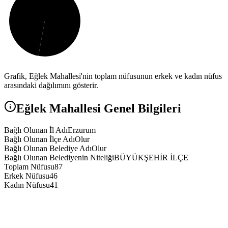
Grafik,
Eğlek
Mahallesi'nin toplam nüfusunun erkek ve kadın nüfus
arasındaki dağılımını gösterir.
Eğlek
Mahallesi Genel Bilgileri
Bağlı Olunan İl Adı
Erzurum
Bağlı Olunan İlçe Adı
Olur
Bağlı Olunan Belediye Adı
Olur
Bağlı Olunan Belediyenin Niteliği
BÜYÜKŞEHİR İLÇE
Toplam Nüfusu
87
Erkek Nüfusu
46
Kadın Nüfusu
41