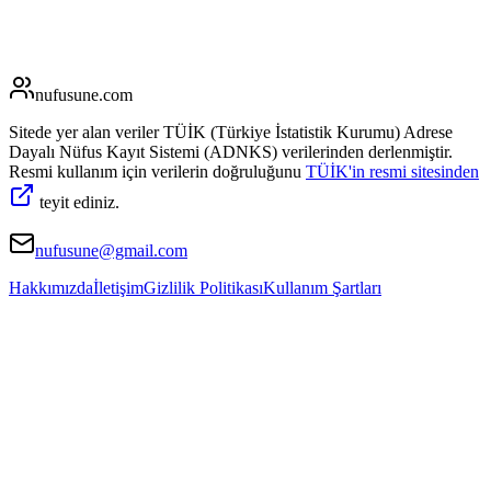
nufusune
.com
Sitede yer alan veriler TÜİK (Türkiye İstatistik Kurumu) Adrese
Dayalı Nüfus Kayıt Sistemi (ADNKS) verilerinden derlenmiştir.
Resmi kullanım için verilerin doğruluğunu
TÜİK'in resmi sitesinden
teyit ediniz.
nufusune@gmail.com
Hakkımızda
İletişim
Gizlilik Politikası
Kullanım Şartları