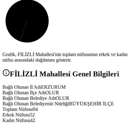
Grafik,
FİLİZLİ
Mahallesi'nin toplam nüfusunun erkek ve kadın
nüfus arasındaki dağılımını gösterir.
FİLİZLİ
Mahallesi Genel Bilgileri
Bağlı Olunan İl Adı
ERZURUM
Bağlı Olunan İlçe Adı
OLUR
Bağlı Olunan Belediye Adı
OLUR
Bağlı Olunan Belediyenin Niteliği
BÜYÜKŞEHİR İLÇE
Toplam Nüfusu
94
Erkek Nüfusu
52
Kadın Nüfusu
42