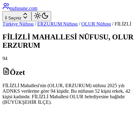
nufusune
.com
İl Seçiniz
Türkiye Nüfusu
/
ERZURUM
Nüfusu
/
OLUR
Nüfusu
/
FİLİZLİ
FİLİZLİ
MAHALLESİ NÜFUSU,
OLUR
ERZURUM
94
Özet
FİLİZLİ Mahallesi'nin (OLUR, ERZURUM) nüfusu 2025 yılı
ADNKS verilerine göre 94 kişidir. Bu nüfusun 52 kişisi erkek, 42
kişisi kadındır. FİLİZLİ Mahallesi OLUR belediyesine bağlıdır
(BÜYÜKŞEHİR İLÇE).