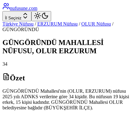
nufusune
.com
İl Seçiniz
Türkiye Nüfusu
/
ERZURUM
Nüfusu
/
OLUR
Nüfusu
/
GÜNGÖRÜNDÜ
GÜNGÖRÜNDÜ
MAHALLESİ
NÜFUSU,
OLUR
ERZURUM
34
Özet
GÜNGÖRÜNDÜ Mahallesi'nin (OLUR, ERZURUM) nüfusu
2025 yılı ADNKS verilerine göre 34 kişidir. Bu nüfusun 19 kişisi
erkek, 15 kişisi kadındır. GÜNGÖRÜNDÜ Mahallesi OLUR
belediyesine bağlıdır (BÜYÜKŞEHİR İLÇE).