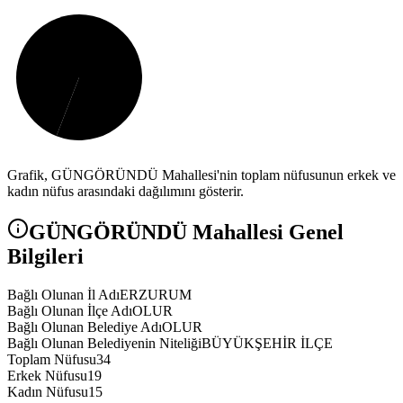
Grafik,
GÜNGÖRÜNDÜ
Mahallesi'nin toplam nüfusunun erkek ve
kadın nüfus arasındaki dağılımını gösterir.
GÜNGÖRÜNDÜ
Mahallesi Genel
Bilgileri
Bağlı Olunan İl Adı
ERZURUM
Bağlı Olunan İlçe Adı
OLUR
Bağlı Olunan Belediye Adı
OLUR
Bağlı Olunan Belediyenin Niteliği
BÜYÜKŞEHİR İLÇE
Toplam Nüfusu
34
Erkek Nüfusu
19
Kadın Nüfusu
15