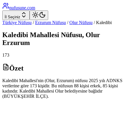
nufusune
.com
İl Seçiniz
Türkiye Nüfusu
/
Erzurum
Nüfusu
/
Olur
Nüfusu
/
Kaledibi
Kaledibi
Mahallesi Nüfusu,
Olur
Erzurum
173
Özet
Kaledibi Mahallesi'nin (Olur, Erzurum) nüfusu 2025 yılı ADNKS
verilerine göre 173 kişidir. Bu nüfusun 88 kişisi erkek, 85 kişisi
kadındır. Kaledibi Mahallesi Olur belediyesine bağlıdır
(BÜYÜKŞEHİR İLÇE).