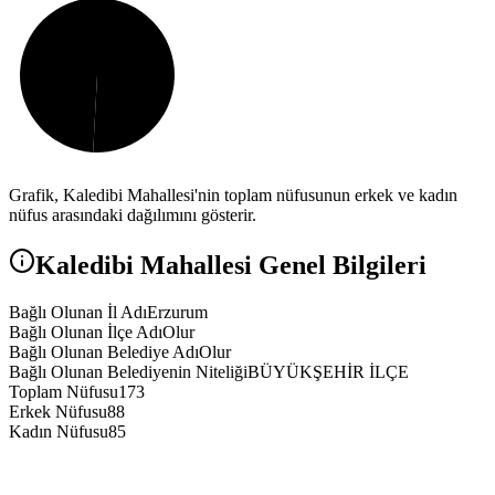
Grafik,
Kaledibi
Mahallesi'nin toplam nüfusunun erkek ve kadın
nüfus arasındaki dağılımını gösterir.
Kaledibi
Mahallesi Genel Bilgileri
Bağlı Olunan İl Adı
Erzurum
Bağlı Olunan İlçe Adı
Olur
Bağlı Olunan Belediye Adı
Olur
Bağlı Olunan Belediyenin Niteliği
BÜYÜKŞEHİR İLÇE
Toplam Nüfusu
173
Erkek Nüfusu
88
Kadın Nüfusu
85