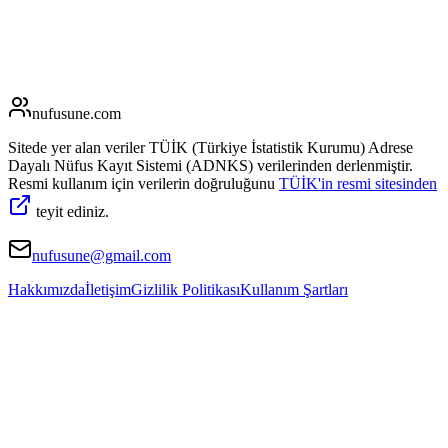
nufusune
.com
Sitede yer alan veriler TÜİK (Türkiye İstatistik Kurumu) Adrese
Dayalı Nüfus Kayıt Sistemi (ADNKS) verilerinden derlenmiştir.
Resmi kullanım için verilerin doğruluğunu
TÜİK'in resmi sitesinden
teyit ediniz.
nufusune@gmail.com
Hakkımızda
İletişim
Gizlilik Politikası
Kullanım Şartları