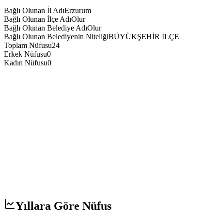
Bağlı Olunan İl Adı
Erzurum
Bağlı Olunan İlçe Adı
Olur
Bağlı Olunan Belediye Adı
Olur
Bağlı Olunan Belediyenin Niteliği
BÜYÜKŞEHİR İLÇE
Toplam Nüfusu
24
Erkek Nüfusu
0
Kadın Nüfusu
0
Yıllara Göre Nüfus