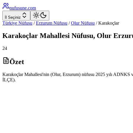
nufusune
.com
İl Seçiniz
Türkiye Nüfusu
/
Erzurum
Nüfusu
/
Olur
Nüfusu
/
Karakoçlar
Karakoçlar
Mahallesi Nüfusu,
Olur
Erzu
24
Özet
Karakoçlar Mahallesi'nin (Olur, Erzurum) nüfusu 2025 yılı ADNKS ver
İLÇE).