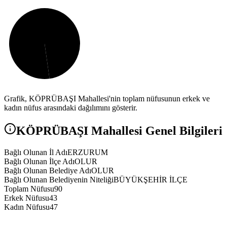
Grafik,
KÖPRÜBAŞI
Mahallesi'nin toplam nüfusunun erkek ve
kadın nüfus arasındaki dağılımını gösterir.
KÖPRÜBAŞI
Mahallesi Genel Bilgileri
Bağlı Olunan İl Adı
ERZURUM
Bağlı Olunan İlçe Adı
OLUR
Bağlı Olunan Belediye Adı
OLUR
Bağlı Olunan Belediyenin Niteliği
BÜYÜKŞEHİR İLÇE
Toplam Nüfusu
90
Erkek Nüfusu
43
Kadın Nüfusu
47