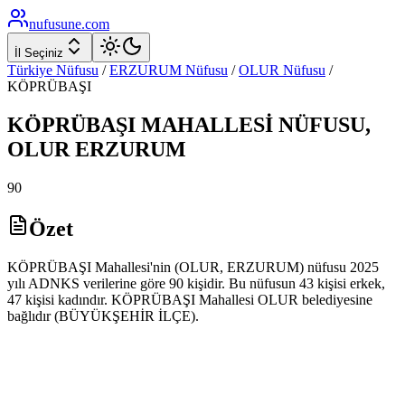
nufusune
.com
İl Seçiniz
Türkiye Nüfusu
/
ERZURUM
Nüfusu
/
OLUR
Nüfusu
/
KÖPRÜBAŞI
KÖPRÜBAŞI
MAHALLESİ NÜFUSU,
OLUR
ERZURUM
90
Özet
KÖPRÜBAŞI Mahallesi'nin (OLUR, ERZURUM) nüfusu 2025
yılı ADNKS verilerine göre 90 kişidir. Bu nüfusun 43 kişisi erkek,
47 kişisi kadındır. KÖPRÜBAŞI Mahallesi OLUR belediyesine
bağlıdır (BÜYÜKŞEHİR İLÇE).