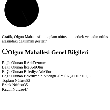
Grafik,
Olgun
Mahallesi'nin toplam nüfusunun erkek ve kadın nüfus
arasındaki dağılımını gösterir.
Olgun
Mahallesi Genel Bilgileri
Bağlı Olunan İl Adı
Erzurum
Bağlı Olunan İlçe Adı
Olur
Bağlı Olunan Belediye Adı
Olur
Bağlı Olunan Belediyenin Niteliği
BÜYÜKŞEHİR İLÇE
Toplam Nüfusu
82
Erkek Nüfusu
35
Kadın Nüfusu
47