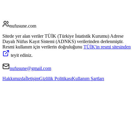
nufusune
.com
Sitede yer alan veriler TÜİK (Türkiye İstatistik Kurumu) Adrese
Dayalı Nüfus Kayıt Sistemi (ADNKS) verilerinden derlenmiştir.
Resmi kullanım için verilerin doğruluğunu
TÜİK'in resmi sitesinden
teyit ediniz.
nufusune@gmail.com
Hakkımızda
İletişim
Gizlilik Politikası
Kullanım Şartları