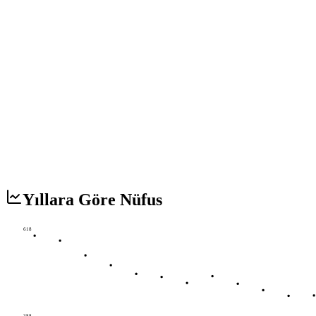
Yıllara Göre Nüfus
618
388