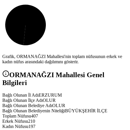
Grafik,
ORMANAĞZI
Mahallesi'nin toplam nüfusunun erkek ve
kadın nüfus arasındaki dağılımını gösterir.
ORMANAĞZI
Mahallesi Genel
Bilgileri
Bağlı Olunan İl Adı
ERZURUM
Bağlı Olunan İlçe Adı
OLUR
Bağlı Olunan Belediye Adı
OLUR
Bağlı Olunan Belediyenin Niteliği
BÜYÜKŞEHİR İLÇE
Toplam Nüfusu
407
Erkek Nüfusu
210
Kadın Nüfusu
197