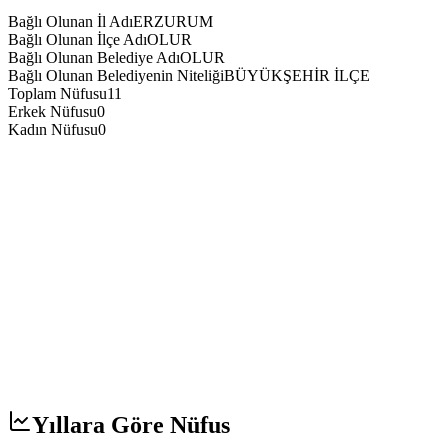
Bağlı Olunan İl Adı
ERZURUM
Bağlı Olunan İlçe Adı
OLUR
Bağlı Olunan Belediye Adı
OLUR
Bağlı Olunan Belediyenin Niteliği
BÜYÜKŞEHİR İLÇE
Toplam Nüfusu
11
Erkek Nüfusu
0
Kadın Nüfusu
0
Yıllara Göre Nüfus