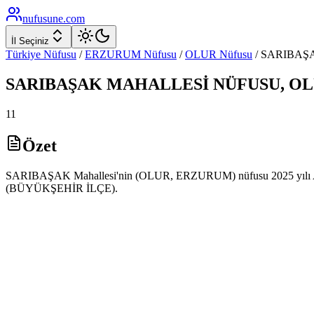
nufusune
.com
İl Seçiniz
Türkiye Nüfusu
/
ERZURUM
Nüfusu
/
OLUR
Nüfusu
/
SARIBAŞ
SARIBAŞAK
MAHALLESİ NÜFUSU,
OL
11
Özet
SARIBAŞAK Mahallesi'nin (OLUR, ERZURUM) nüfusu 2025 yılı ADNKS 
(BÜYÜKŞEHİR İLÇE).