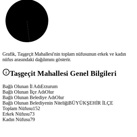
Grafik,
Taşgeçit
Mahallesi'nin toplam nüfusunun erkek ve kadın
nüfus arasındaki dağılımını gösterir.
Taşgeçit
Mahallesi Genel Bilgileri
Bağlı Olunan İl Adı
Erzurum
Bağlı Olunan İlçe Adı
Olur
Bağlı Olunan Belediye Adı
Olur
Bağlı Olunan Belediyenin Niteliği
BÜYÜKŞEHİR İLÇE
Toplam Nüfusu
152
Erkek Nüfusu
73
Kadın Nüfusu
79