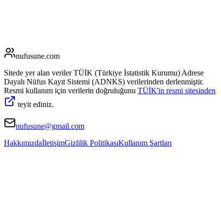
nufusune
.com
Sitede yer alan veriler TÜİK (Türkiye İstatistik Kurumu) Adrese
Dayalı Nüfus Kayıt Sistemi (ADNKS) verilerinden derlenmiştir.
Resmi kullanım için verilerin doğruluğunu
TÜİK'in resmi sitesinden
teyit ediniz.
nufusune@gmail.com
Hakkımızda
İletişim
Gizlilik Politikası
Kullanım Şartları