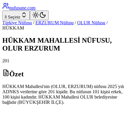
nufusune
.com
İl Seçiniz
Türkiye Nüfusu
/
ERZURUM
Nüfusu
/
OLUR
Nüfusu
/
HÜKKAM
HÜKKAM
MAHALLESİ NÜFUSU,
OLUR
ERZURUM
201
Özet
HÜKKAM Mahallesi'nin (OLUR, ERZURUM) nüfusu 2025 yılı
ADNKS verilerine göre 201 kişidir. Bu nüfusun 101 kişisi erkek,
100 kişisi kadındır. HÜKKAM Mahallesi OLUR belediyesine
bağlıdır (BÜYÜKŞEHİR İLÇE).