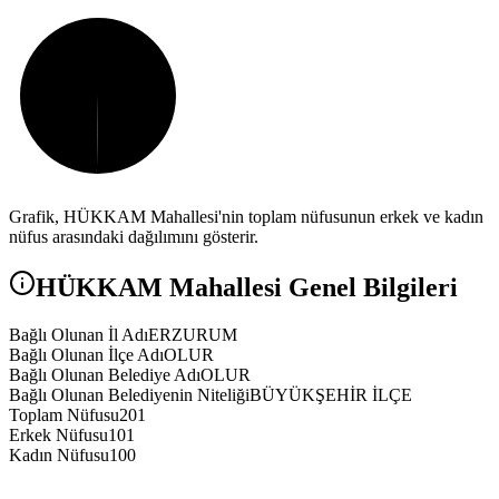
Grafik,
HÜKKAM
Mahallesi'nin toplam nüfusunun erkek ve kadın
nüfus arasındaki dağılımını gösterir.
HÜKKAM
Mahallesi Genel Bilgileri
Bağlı Olunan İl Adı
ERZURUM
Bağlı Olunan İlçe Adı
OLUR
Bağlı Olunan Belediye Adı
OLUR
Bağlı Olunan Belediyenin Niteliği
BÜYÜKŞEHİR İLÇE
Toplam Nüfusu
201
Erkek Nüfusu
101
Kadın Nüfusu
100