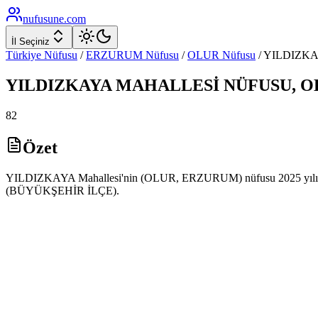
nufusune
.com
İl Seçiniz
Türkiye Nüfusu
/
ERZURUM
Nüfusu
/
OLUR
Nüfusu
/
YILDIZK
YILDIZKAYA
MAHALLESİ NÜFUSU,
O
82
Özet
YILDIZKAYA Mahallesi'nin (OLUR, ERZURUM) nüfusu 2025 yılı ADNKS
(BÜYÜKŞEHİR İLÇE).