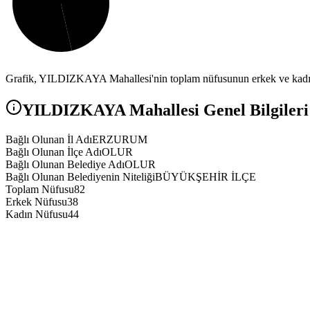
Grafik,
YILDIZKAYA
Mahallesi'nin toplam nüfusunun erkek ve kadın
YILDIZKAYA
Mahallesi Genel Bilgileri
Bağlı Olunan İl Adı
ERZURUM
Bağlı Olunan İlçe Adı
OLUR
Bağlı Olunan Belediye Adı
OLUR
Bağlı Olunan Belediyenin Niteliği
BÜYÜKŞEHİR İLÇE
Toplam Nüfusu
82
Erkek Nüfusu
38
Kadın Nüfusu
44