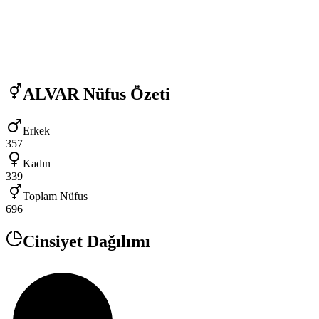
ALVAR
Nüfus Özeti
Erkek
357
Kadın
339
Toplam Nüfus
696
Cinsiyet Dağılımı