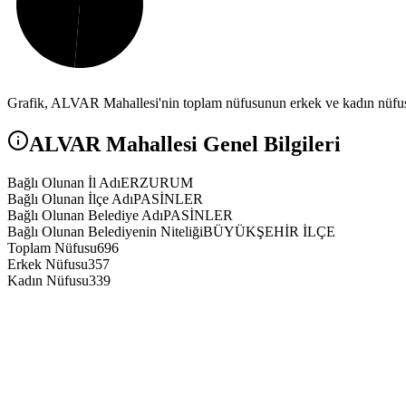
Grafik,
ALVAR
Mahallesi'nin toplam nüfusunun erkek ve kadın nüfus 
ALVAR
Mahallesi Genel Bilgileri
Bağlı Olunan İl Adı
ERZURUM
Bağlı Olunan İlçe Adı
PASİNLER
Bağlı Olunan Belediye Adı
PASİNLER
Bağlı Olunan Belediyenin Niteliği
BÜYÜKŞEHİR İLÇE
Toplam Nüfusu
696
Erkek Nüfusu
357
Kadın Nüfusu
339