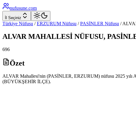
nufusune
.com
İl Seçiniz
Türkiye Nüfusu
/
ERZURUM
Nüfusu
/
PASİNLER
Nüfusu
/
ALVA
ALVAR
MAHALLESİ NÜFUSU,
PASİNL
696
Özet
ALVAR Mahallesi'nin (PASİNLER, ERZURUM) nüfusu 2025 yılı ADNKS 
(BÜYÜKŞEHİR İLÇE).