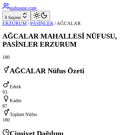
nufusune
.com
İl Seçiniz
ERZURUM
/
PASİNLER
/
AĞCALAR
AĞCALAR
MAHALLESİ NÜFUSU,
PASİNLER
ERZURUM
180
AĞCALAR
Nüfus Özeti
Erkek
93
Kadın
87
Toplam Nüfus
180
Cinsiyet Dağılımı