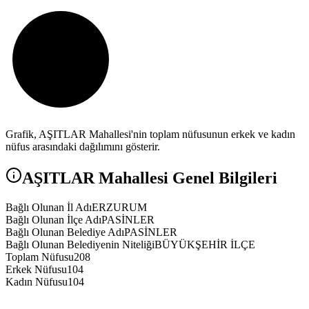
Grafik,
AŞITLAR
Mahallesi'nin toplam nüfusunun erkek ve kadın
nüfus arasındaki dağılımını gösterir.
AŞITLAR
Mahallesi Genel Bilgileri
Bağlı Olunan İl Adı
ERZURUM
Bağlı Olunan İlçe Adı
PASİNLER
Bağlı Olunan Belediye Adı
PASİNLER
Bağlı Olunan Belediyenin Niteliği
BÜYÜKŞEHİR İLÇE
Toplam Nüfusu
208
Erkek Nüfusu
104
Kadın Nüfusu
104