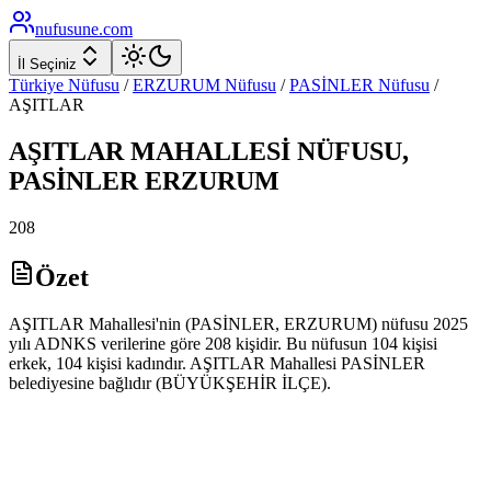
nufusune
.com
İl Seçiniz
Türkiye Nüfusu
/
ERZURUM
Nüfusu
/
PASİNLER
Nüfusu
/
AŞITLAR
AŞITLAR
MAHALLESİ NÜFUSU,
PASİNLER
ERZURUM
208
Özet
AŞITLAR Mahallesi'nin (PASİNLER, ERZURUM) nüfusu 2025
yılı ADNKS verilerine göre 208 kişidir. Bu nüfusun 104 kişisi
erkek, 104 kişisi kadındır. AŞITLAR Mahallesi PASİNLER
belediyesine bağlıdır (BÜYÜKŞEHİR İLÇE).