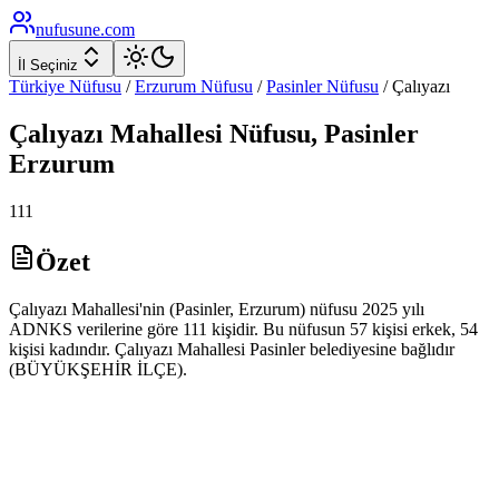
nufusune
.com
İl Seçiniz
Türkiye Nüfusu
/
Erzurum
Nüfusu
/
Pasinler
Nüfusu
/
Çalıyazı
Çalıyazı
Mahallesi Nüfusu,
Pasinler
Erzurum
111
Özet
Çalıyazı Mahallesi'nin (Pasinler, Erzurum) nüfusu 2025 yılı
ADNKS verilerine göre 111 kişidir. Bu nüfusun 57 kişisi erkek, 54
kişisi kadındır. Çalıyazı Mahallesi Pasinler belediyesine bağlıdır
(BÜYÜKŞEHİR İLÇE).