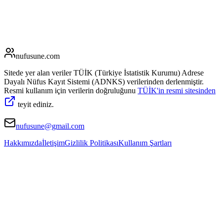
nufusune
.com
Sitede yer alan veriler TÜİK (Türkiye İstatistik Kurumu) Adrese
Dayalı Nüfus Kayıt Sistemi (ADNKS) verilerinden derlenmiştir.
Resmi kullanım için verilerin doğruluğunu
TÜİK'in resmi sitesinden
teyit ediniz.
nufusune@gmail.com
Hakkımızda
İletişim
Gizlilik Politikası
Kullanım Şartları