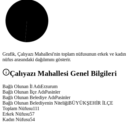
Grafik,
Çalıyazı
Mahallesi'nin toplam nüfusunun erkek ve kadın
nüfus arasındaki dağılımını gösterir.
Çalıyazı
Mahallesi Genel Bilgileri
Bağlı Olunan İl Adı
Erzurum
Bağlı Olunan İlçe Adı
Pasinler
Bağlı Olunan Belediye Adı
Pasinler
Bağlı Olunan Belediyenin Niteliği
BÜYÜKŞEHİR İLÇE
Toplam Nüfusu
111
Erkek Nüfusu
57
Kadın Nüfusu
54