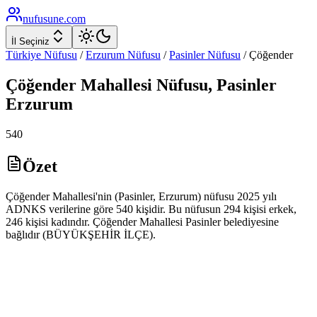
nufusune
.com
İl Seçiniz
Türkiye Nüfusu
/
Erzurum
Nüfusu
/
Pasinler
Nüfusu
/
Çöğender
Çöğender
Mahallesi Nüfusu,
Pasinler
Erzurum
540
Özet
Çöğender Mahallesi'nin (Pasinler, Erzurum) nüfusu 2025 yılı
ADNKS verilerine göre 540 kişidir. Bu nüfusun 294 kişisi erkek,
246 kişisi kadındır. Çöğender Mahallesi Pasinler belediyesine
bağlıdır (BÜYÜKŞEHİR İLÇE).