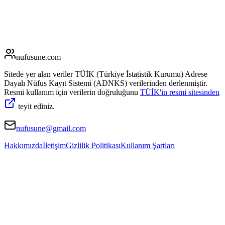
nufusune
.com
Sitede yer alan veriler TÜİK (Türkiye İstatistik Kurumu) Adrese
Dayalı Nüfus Kayıt Sistemi (ADNKS) verilerinden derlenmiştir.
Resmi kullanım için verilerin doğruluğunu
TÜİK'in resmi sitesinden
teyit ediniz.
nufusune@gmail.com
Hakkımızda
İletişim
Gizlilik Politikası
Kullanım Şartları