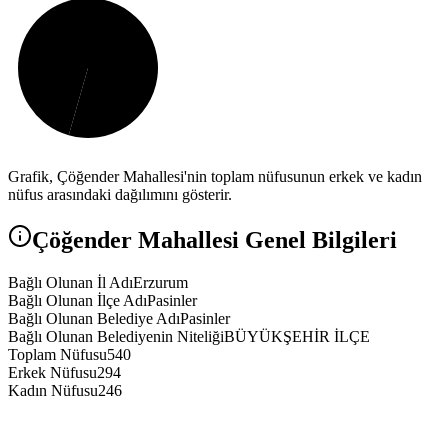
Grafik,
Çöğender
Mahallesi'nin toplam nüfusunun erkek ve kadın
nüfus arasındaki dağılımını gösterir.
Çöğender
Mahallesi Genel Bilgileri
Bağlı Olunan İl Adı
Erzurum
Bağlı Olunan İlçe Adı
Pasinler
Bağlı Olunan Belediye Adı
Pasinler
Bağlı Olunan Belediyenin Niteliği
BÜYÜKŞEHİR İLÇE
Toplam Nüfusu
540
Erkek Nüfusu
294
Kadın Nüfusu
246