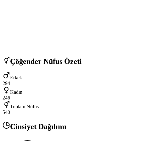
Çöğender
Nüfus Özeti
Erkek
294
Kadın
246
Toplam Nüfus
540
Cinsiyet Dağılımı