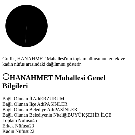
Grafik,
HANAHMET
Mahallesi'nin toplam nüfusunun erkek ve
kadın nüfus arasındaki dağılımını gösterir.
HANAHMET
Mahallesi Genel
Bilgileri
Bağlı Olunan İl Adı
ERZURUM
Bağlı Olunan İlçe Adı
PASİNLER
Bağlı Olunan Belediye Adı
PASİNLER
Bağlı Olunan Belediyenin Niteliği
BÜYÜKŞEHİR İLÇE
Toplam Nüfusu
45
Erkek Nüfusu
23
Kadın Nüfusu
22