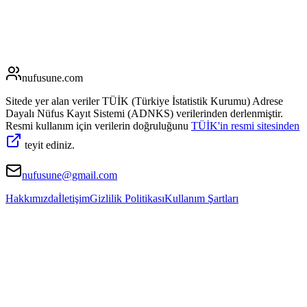
nufusune
.com
Sitede yer alan veriler TÜİK (Türkiye İstatistik Kurumu) Adrese
Dayalı Nüfus Kayıt Sistemi (ADNKS) verilerinden derlenmiştir.
Resmi kullanım için verilerin doğruluğunu
TÜİK'in resmi sitesinden
teyit ediniz.
nufusune@gmail.com
Hakkımızda
İletişim
Gizlilik Politikası
Kullanım Şartları