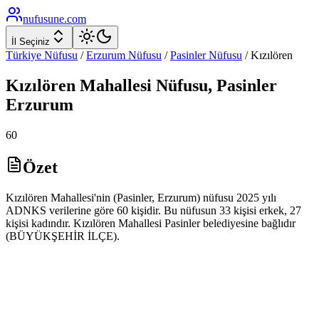
nufusune
.com
İl Seçiniz
Türkiye Nüfusu
/
Erzurum
Nüfusu
/
Pasinler
Nüfusu
/
Kızılören
Kızılören
Mahallesi Nüfusu,
Pasinler
Erzurum
60
Özet
Kızılören Mahallesi'nin (Pasinler, Erzurum) nüfusu 2025 yılı
ADNKS verilerine göre 60 kişidir. Bu nüfusun 33 kişisi erkek, 27
kişisi kadındır. Kızılören Mahallesi Pasinler belediyesine bağlıdır
(BÜYÜKŞEHİR İLÇE).