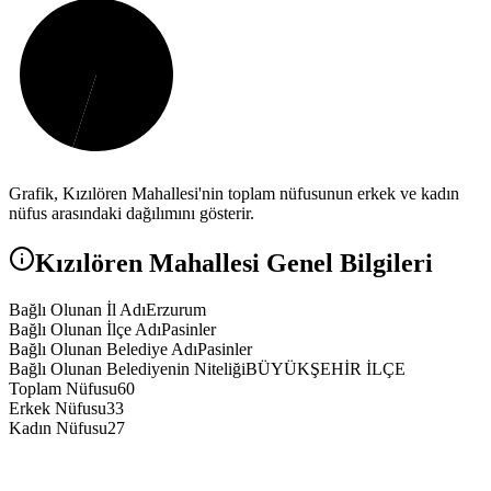
Grafik,
Kızılören
Mahallesi'nin toplam nüfusunun erkek ve kadın
nüfus arasındaki dağılımını gösterir.
Kızılören
Mahallesi Genel Bilgileri
Bağlı Olunan İl Adı
Erzurum
Bağlı Olunan İlçe Adı
Pasinler
Bağlı Olunan Belediye Adı
Pasinler
Bağlı Olunan Belediyenin Niteliği
BÜYÜKŞEHİR İLÇE
Toplam Nüfusu
60
Erkek Nüfusu
33
Kadın Nüfusu
27