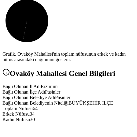
Grafik,
Ovaköy
Mahallesi'nin toplam nüfusunun erkek ve kadın
nüfus arasındaki dağılımını gösterir.
Ovaköy
Mahallesi Genel Bilgileri
Bağlı Olunan İl Adı
Erzurum
Bağlı Olunan İlçe Adı
Pasinler
Bağlı Olunan Belediye Adı
Pasinler
Bağlı Olunan Belediyenin Niteliği
BÜYÜKŞEHİR İLÇE
Toplam Nüfusu
64
Erkek Nüfusu
34
Kadın Nüfusu
30