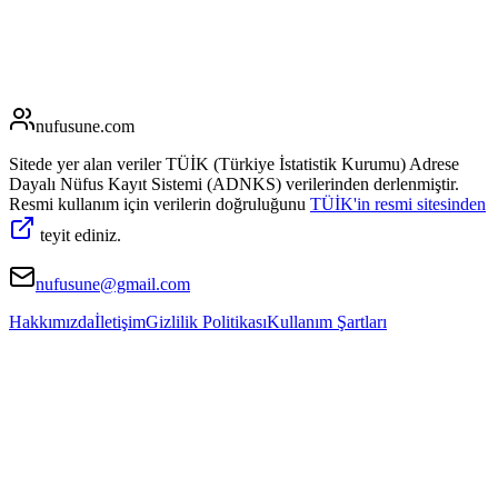
nufusune
.com
Sitede yer alan veriler TÜİK (Türkiye İstatistik Kurumu) Adrese
Dayalı Nüfus Kayıt Sistemi (ADNKS) verilerinden derlenmiştir.
Resmi kullanım için verilerin doğruluğunu
TÜİK'in resmi sitesinden
teyit ediniz.
nufusune@gmail.com
Hakkımızda
İletişim
Gizlilik Politikası
Kullanım Şartları