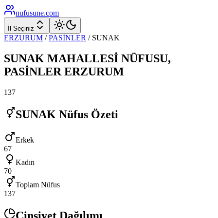
nufusune
.com
İl Seçiniz
ERZURUM
/
PASİNLER
/
SUNAK
SUNAK
MAHALLESİ NÜFUSU,
PASİNLER
ERZURUM
137
SUNAK
Nüfus Özeti
Erkek
67
Kadın
70
Toplam Nüfus
137
Cinsiyet Dağılımı