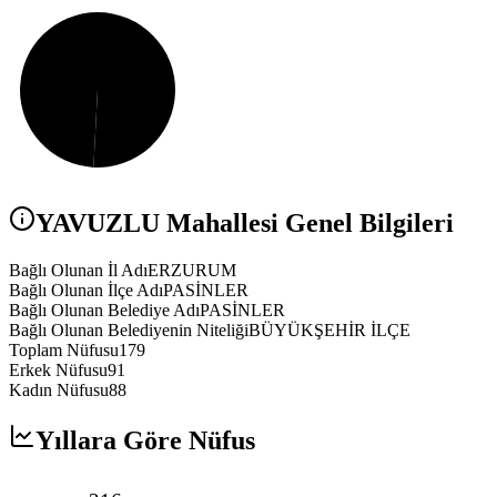
YAVUZLU
Mahallesi Genel Bilgileri
Bağlı Olunan İl Adı
ERZURUM
Bağlı Olunan İlçe Adı
PASİNLER
Bağlı Olunan Belediye Adı
PASİNLER
Bağlı Olunan Belediyenin Niteliği
BÜYÜKŞEHİR İLÇE
Toplam Nüfusu
179
Erkek Nüfusu
91
Kadın Nüfusu
88
Yıllara Göre Nüfus