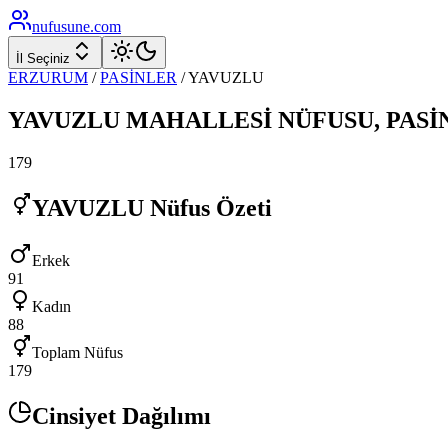
nufusune
.com
İl Seçiniz
ERZURUM
/
PASİNLER
/
YAVUZLU
YAVUZLU
MAHALLESİ NÜFUSU,
PASİ
179
YAVUZLU
Nüfus Özeti
Erkek
91
Kadın
88
Toplam Nüfus
179
Cinsiyet Dağılımı