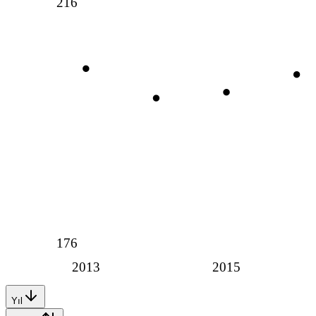
216
176
2013
2015
Yıl