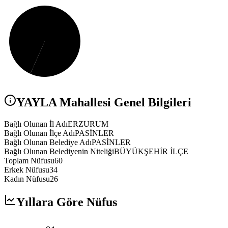
YAYLA
Mahallesi Genel Bilgileri
Bağlı Olunan İl Adı
ERZURUM
Bağlı Olunan İlçe Adı
PASİNLER
Bağlı Olunan Belediye Adı
PASİNLER
Bağlı Olunan Belediyenin Niteliği
BÜYÜKŞEHİR İLÇE
Toplam Nüfusu
60
Erkek Nüfusu
34
Kadın Nüfusu
26
Yıllara Göre Nüfus