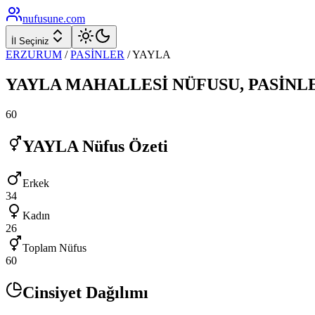
nufusune
.com
İl Seçiniz
ERZURUM
/
PASİNLER
/
YAYLA
YAYLA
MAHALLESİ NÜFUSU,
PASİNL
60
YAYLA
Nüfus Özeti
Erkek
34
Kadın
26
Toplam Nüfus
60
Cinsiyet Dağılımı