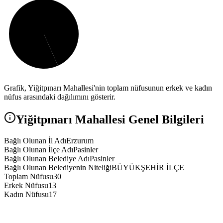
Grafik,
Yiğitpınarı
Mahallesi'nin toplam nüfusunun erkek ve kadın
nüfus arasındaki dağılımını gösterir.
Yiğitpınarı
Mahallesi Genel Bilgileri
Bağlı Olunan İl Adı
Erzurum
Bağlı Olunan İlçe Adı
Pasinler
Bağlı Olunan Belediye Adı
Pasinler
Bağlı Olunan Belediyenin Niteliği
BÜYÜKŞEHİR İLÇE
Toplam Nüfusu
30
Erkek Nüfusu
13
Kadın Nüfusu
17