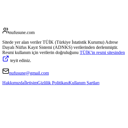
nufusune
.com
Sitede yer alan veriler TÜİK (Türkiye İstatistik Kurumu) Adrese
Dayalı Nüfus Kayıt Sistemi (ADNKS) verilerinden derlenmiştir.
Resmi kullanım için verilerin doğruluğunu
TÜİK'in resmi sitesinden
teyit ediniz.
nufusune@gmail.com
Hakkımızda
İletişim
Gizlilik Politikası
Kullanım Şartları