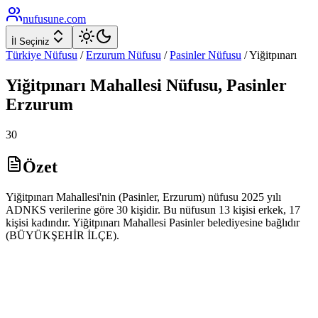
nufusune
.com
İl Seçiniz
Türkiye Nüfusu
/
Erzurum
Nüfusu
/
Pasinler
Nüfusu
/
Yiğitpınarı
Yiğitpınarı
Mahallesi Nüfusu,
Pasinler
Erzurum
30
Özet
Yiğitpınarı Mahallesi'nin (Pasinler, Erzurum) nüfusu 2025 yılı
ADNKS verilerine göre 30 kişidir. Bu nüfusun 13 kişisi erkek, 17
kişisi kadındır. Yiğitpınarı Mahallesi Pasinler belediyesine bağlıdır
(BÜYÜKŞEHİR İLÇE).