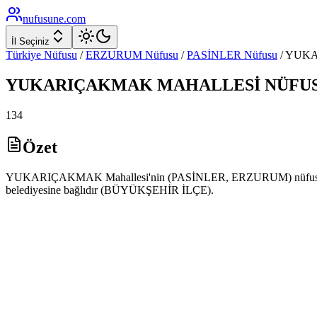
nufusune
.com
İl Seçiniz
Türkiye Nüfusu
/
ERZURUM
Nüfusu
/
PASİNLER
Nüfusu
/
YUK
YUKARIÇAKMAK
MAHALLESİ NÜFU
134
Özet
YUKARIÇAKMAK Mahallesi'nin (PASİNLER, ERZURUM) nüfusu 2025 
belediyesine bağlıdır (BÜYÜKŞEHİR İLÇE).