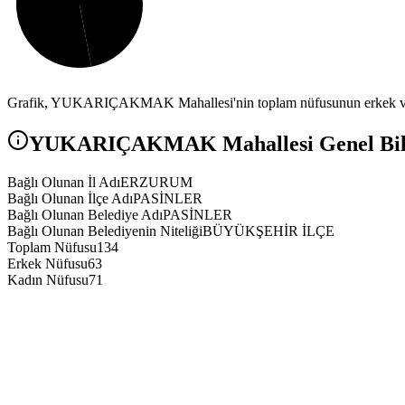
Grafik,
YUKARIÇAKMAK
Mahallesi'nin toplam nüfusunun erkek ve
YUKARIÇAKMAK
Mahallesi Genel Bil
Bağlı Olunan İl Adı
ERZURUM
Bağlı Olunan İlçe Adı
PASİNLER
Bağlı Olunan Belediye Adı
PASİNLER
Bağlı Olunan Belediyenin Niteliği
BÜYÜKŞEHİR İLÇE
Toplam Nüfusu
134
Erkek Nüfusu
63
Kadın Nüfusu
71