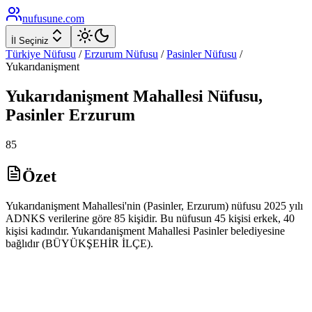
nufusune
.com
İl Seçiniz
Türkiye Nüfusu
/
Erzurum
Nüfusu
/
Pasinler
Nüfusu
/
Yukarıdanişment
Yukarıdanişment
Mahallesi Nüfusu,
Pasinler
Erzurum
85
Özet
Yukarıdanişment Mahallesi'nin (Pasinler, Erzurum) nüfusu 2025 yılı
ADNKS verilerine göre 85 kişidir. Bu nüfusun 45 kişisi erkek, 40
kişisi kadındır. Yukarıdanişment Mahallesi Pasinler belediyesine
bağlıdır (BÜYÜKŞEHİR İLÇE).