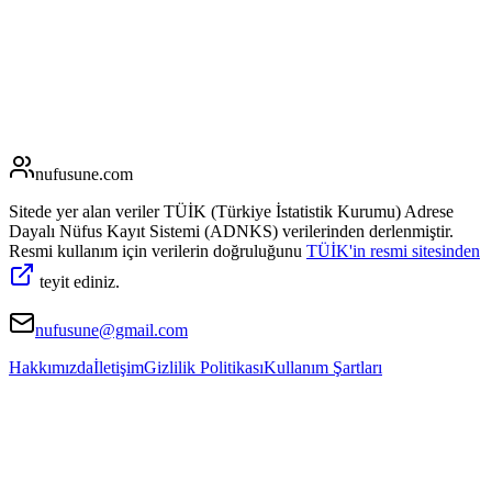
nufusune
.com
Sitede yer alan veriler TÜİK (Türkiye İstatistik Kurumu) Adrese
Dayalı Nüfus Kayıt Sistemi (ADNKS) verilerinden derlenmiştir.
Resmi kullanım için verilerin doğruluğunu
TÜİK'in resmi sitesinden
teyit ediniz.
nufusune@gmail.com
Hakkımızda
İletişim
Gizlilik Politikası
Kullanım Şartları