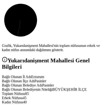
Grafik,
Yukarıdanişment
Mahallesi'nin toplam nüfusunun erkek ve
kadın nüfus arasındaki dağılımını gösterir.
Yukarıdanişment
Mahallesi Genel
Bilgileri
Bağlı Olunan İl Adı
Erzurum
Bağlı Olunan İlçe Adı
Pasinler
Bağlı Olunan Belediye Adı
Pasinler
Bağlı Olunan Belediyenin Niteliği
BÜYÜKŞEHİR İLÇE
Toplam Nüfusu
85
Erkek Nüfusu
45
Kadın Nüfusu
40