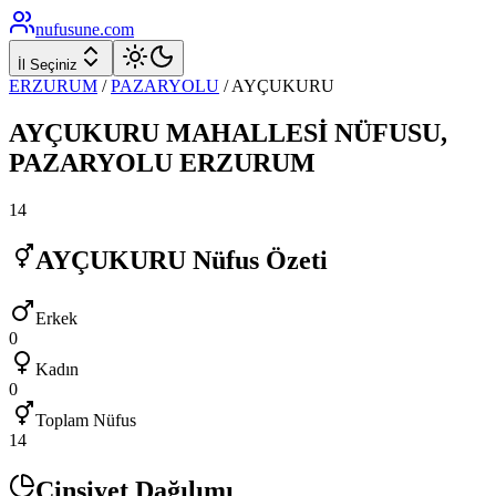
nufusune
.com
İl Seçiniz
ERZURUM
/
PAZARYOLU
/
AYÇUKURU
AYÇUKURU
MAHALLESİ NÜFUSU,
PAZARYOLU
ERZURUM
14
AYÇUKURU
Nüfus Özeti
Erkek
0
Kadın
0
Toplam Nüfus
14
Cinsiyet Dağılımı