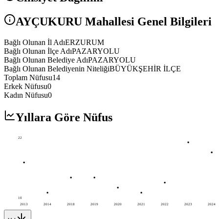
AYÇUKURU
Mahallesi Genel Bilgileri
Bağlı Olunan İl Adı
ERZURUM
Bağlı Olunan İlçe Adı
PAZARYOLU
Bağlı Olunan Belediye Adı
PAZARYOLU
Bağlı Olunan Belediyenin Niteliği
BÜYÜKŞEHİR İLÇE
Toplam Nüfusu
14
Erkek Nüfusu
0
Kadın Nüfusu
0
Yıllara Göre Nüfus
22
10
2013
2014
2018
2019
2020
2021
2022
2023
2024