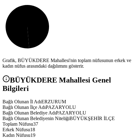
Grafik,
BÜYÜKDERE
Mahallesi'nin toplam nüfusunun erkek ve
kadın nüfus arasındaki dağılımını gösterir.
BÜYÜKDERE
Mahallesi Genel
Bilgileri
Bağlı Olunan İl Adı
ERZURUM
Bağlı Olunan İlçe Adı
PAZARYOLU
Bağlı Olunan Belediye Adı
PAZARYOLU
Bağlı Olunan Belediyenin Niteliği
BÜYÜKŞEHİR İLÇE
Toplam Nüfusu
37
Erkek Nüfusu
18
Kadın Nüfusu
19