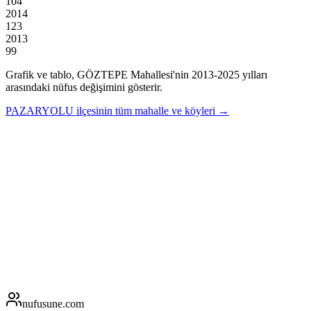
104
2014
123
2013
99
Grafik ve tablo,
GÖZTEPE
Mahallesi'nin
2013
-
2025
yılları
arasındaki nüfus değişimini gösterir.
PAZARYOLU
ilçesinin tüm mahalle ve köyleri →
nufusune
.com