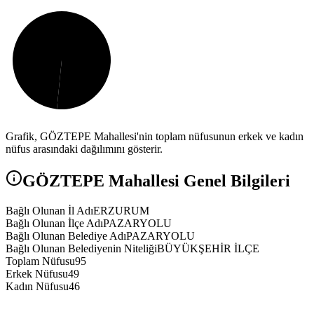
Grafik,
GÖZTEPE
Mahallesi'nin toplam nüfusunun erkek ve kadın
nüfus arasındaki dağılımını gösterir.
GÖZTEPE
Mahallesi Genel Bilgileri
Bağlı Olunan İl Adı
ERZURUM
Bağlı Olunan İlçe Adı
PAZARYOLU
Bağlı Olunan Belediye Adı
PAZARYOLU
Bağlı Olunan Belediyenin Niteliği
BÜYÜKŞEHİR İLÇE
Toplam Nüfusu
95
Erkek Nüfusu
49
Kadın Nüfusu
46