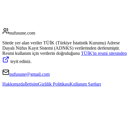
nufusune
.com
Sitede yer alan veriler TÜİK (Türkiye İstatistik Kurumu) Adrese
Dayalı Nüfus Kayıt Sistemi (ADNKS) verilerinden derlenmiştir.
Resmi kullanım için verilerin doğruluğunu
TÜİK'in resmi sitesinden
teyit ediniz.
nufusune@gmail.com
Hakkımızda
İletişim
Gizlilik Politikası
Kullanım Şartları