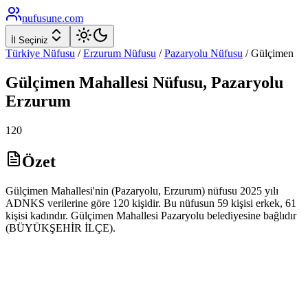
nufusune
.com
İl Seçiniz
Türkiye Nüfusu
/
Erzurum
Nüfusu
/
Pazaryolu
Nüfusu
/
Gülçimen
Gülçimen
Mahallesi Nüfusu,
Pazaryolu
Erzurum
120
Özet
Gülçimen Mahallesi'nin (Pazaryolu, Erzurum) nüfusu 2025 yılı
ADNKS verilerine göre 120 kişidir. Bu nüfusun 59 kişisi erkek, 61
kişisi kadındır. Gülçimen Mahallesi Pazaryolu belediyesine bağlıdır
(BÜYÜKŞEHİR İLÇE).