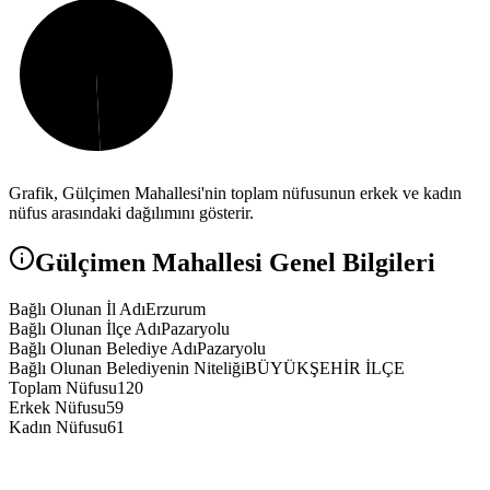
Grafik,
Gülçimen
Mahallesi'nin toplam nüfusunun erkek ve kadın
nüfus arasındaki dağılımını gösterir.
Gülçimen
Mahallesi Genel Bilgileri
Bağlı Olunan İl Adı
Erzurum
Bağlı Olunan İlçe Adı
Pazaryolu
Bağlı Olunan Belediye Adı
Pazaryolu
Bağlı Olunan Belediyenin Niteliği
BÜYÜKŞEHİR İLÇE
Toplam Nüfusu
120
Erkek Nüfusu
59
Kadın Nüfusu
61