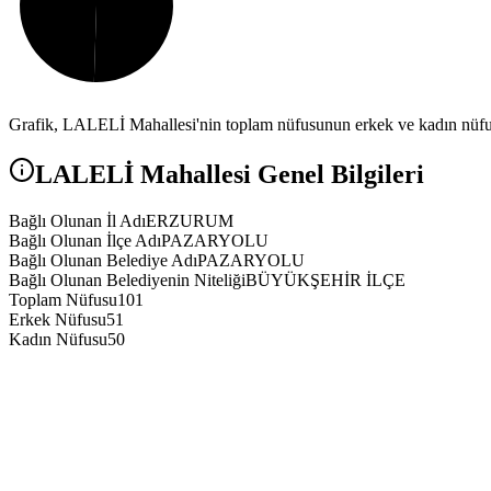
Grafik,
LALELİ
Mahallesi'nin toplam nüfusunun erkek ve kadın nüfus 
LALELİ
Mahallesi Genel Bilgileri
Bağlı Olunan İl Adı
ERZURUM
Bağlı Olunan İlçe Adı
PAZARYOLU
Bağlı Olunan Belediye Adı
PAZARYOLU
Bağlı Olunan Belediyenin Niteliği
BÜYÜKŞEHİR İLÇE
Toplam Nüfusu
101
Erkek Nüfusu
51
Kadın Nüfusu
50