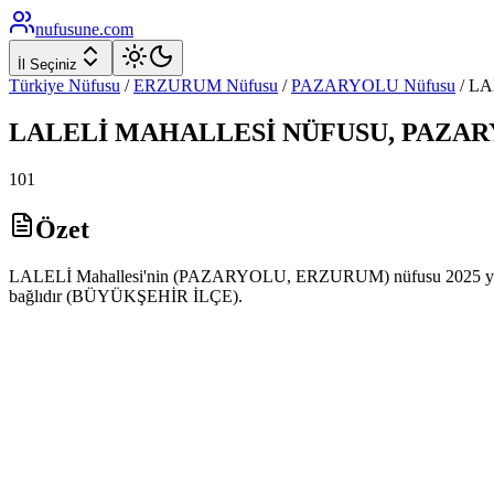
nufusune
.com
İl Seçiniz
Türkiye Nüfusu
/
ERZURUM
Nüfusu
/
PAZARYOLU
Nüfusu
/
LA
LALELİ
MAHALLESİ NÜFUSU,
PAZAR
101
Özet
LALELİ Mahallesi'nin (PAZARYOLU, ERZURUM) nüfusu 2025 yılı ADN
bağlıdır (BÜYÜKŞEHİR İLÇE).