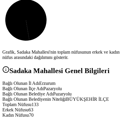
Grafik,
Sadaka
Mahallesi'nin toplam nüfusunun erkek ve kadın
nüfus arasındaki dağılımını gösterir.
Sadaka
Mahallesi Genel Bilgileri
Bağlı Olunan İl Adı
Erzurum
Bağlı Olunan İlçe Adı
Pazaryolu
Bağlı Olunan Belediye Adı
Pazaryolu
Bağlı Olunan Belediyenin Niteliği
BÜYÜKŞEHİR İLÇE
Toplam Nüfusu
133
Erkek Nüfusu
63
Kadın Nüfusu
70