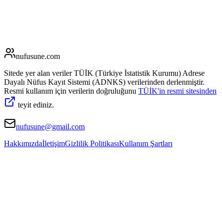
nufusune
.com
Sitede yer alan veriler TÜİK (Türkiye İstatistik Kurumu) Adrese
Dayalı Nüfus Kayıt Sistemi (ADNKS) verilerinden derlenmiştir.
Resmi kullanım için verilerin doğruluğunu
TÜİK'in resmi sitesinden
teyit ediniz.
nufusune@gmail.com
Hakkımızda
İletişim
Gizlilik Politikası
Kullanım Şartları