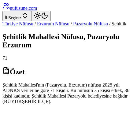
nufusune
.com
İl Seçiniz
Türkiye Nüfusu
/
Erzurum
Nüfusu
/
Pazaryolu
Nüfusu
/
Şehitlik
Şehitlik
Mahallesi Nüfusu,
Pazaryolu
Erzurum
71
Özet
Şehitlik Mahallesi'nin (Pazaryolu, Erzurum) nüfusu 2025 yılı
ADNKS verilerine göre 71 kişidir. Bu nüfusun 35 kişisi erkek, 36
kişisi kadındır. Şehitlik Mahallesi Pazaryolu belediyesine bağlıdır
(BÜYÜKŞEHİR İLÇE).