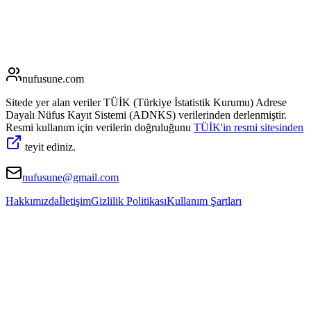
nufusune
.com
Sitede yer alan veriler TÜİK (Türkiye İstatistik Kurumu) Adrese
Dayalı Nüfus Kayıt Sistemi (ADNKS) verilerinden derlenmiştir.
Resmi kullanım için verilerin doğruluğunu
TÜİK'in resmi sitesinden
teyit ediniz.
nufusune@gmail.com
Hakkımızda
İletişim
Gizlilik Politikası
Kullanım Şartları