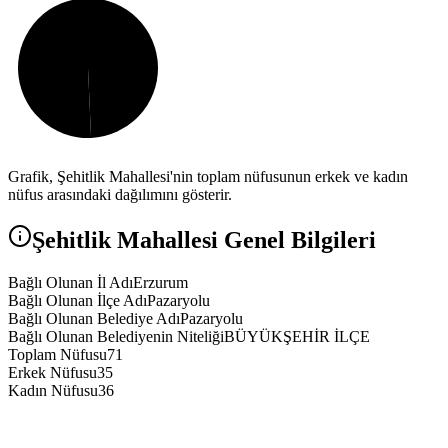
Grafik,
Şehitlik
Mahallesi'nin toplam nüfusunun erkek ve kadın
nüfus arasındaki dağılımını gösterir.
Şehitlik
Mahallesi Genel Bilgileri
Bağlı Olunan İl Adı
Erzurum
Bağlı Olunan İlçe Adı
Pazaryolu
Bağlı Olunan Belediye Adı
Pazaryolu
Bağlı Olunan Belediyenin Niteliği
BÜYÜKŞEHİR İLÇE
Toplam Nüfusu
71
Erkek Nüfusu
35
Kadın Nüfusu
36