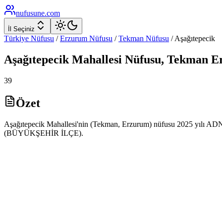
nufusune
.com
İl Seçiniz
Türkiye Nüfusu
/
Erzurum
Nüfusu
/
Tekman
Nüfusu
/
Aşağıtepecik
Aşağıtepecik
Mahallesi Nüfusu,
Tekman
E
39
Özet
Aşağıtepecik Mahallesi'nin (Tekman, Erzurum) nüfusu 2025 yılı ADNKS 
(BÜYÜKŞEHİR İLÇE).