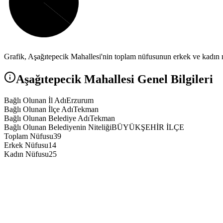
Grafik,
Aşağıtepecik
Mahallesi'nin toplam nüfusunun erkek ve kadın nü
Aşağıtepecik
Mahallesi Genel Bilgileri
Bağlı Olunan İl Adı
Erzurum
Bağlı Olunan İlçe Adı
Tekman
Bağlı Olunan Belediye Adı
Tekman
Bağlı Olunan Belediyenin Niteliği
BÜYÜKŞEHİR İLÇE
Toplam Nüfusu
39
Erkek Nüfusu
14
Kadın Nüfusu
25