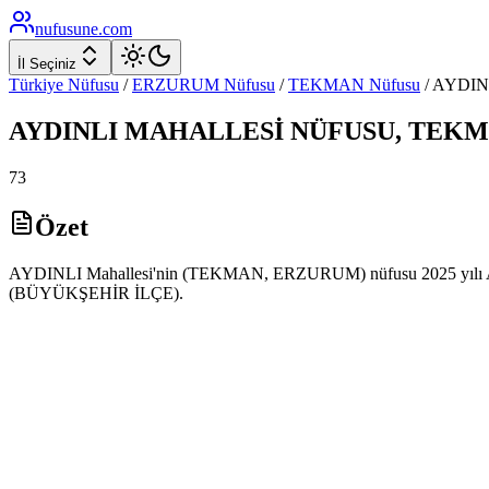
nufusune
.com
İl Seçiniz
Türkiye Nüfusu
/
ERZURUM
Nüfusu
/
TEKMAN
Nüfusu
/
AYDIN
AYDINLI
MAHALLESİ NÜFUSU,
TEKM
73
Özet
AYDINLI Mahallesi'nin (TEKMAN, ERZURUM) nüfusu 2025 yılı ADNKS 
(BÜYÜKŞEHİR İLÇE).