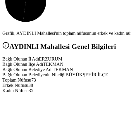
Grafik,
AYDINLI
Mahallesi'nin toplam nüfusunun erkek ve kadın nüfu
AYDINLI
Mahallesi Genel Bilgileri
Bağlı Olunan İl Adı
ERZURUM
Bağlı Olunan İlçe Adı
TEKMAN
Bağlı Olunan Belediye Adı
TEKMAN
Bağlı Olunan Belediyenin Niteliği
BÜYÜKŞEHİR İLÇE
Toplam Nüfusu
73
Erkek Nüfusu
38
Kadın Nüfusu
35