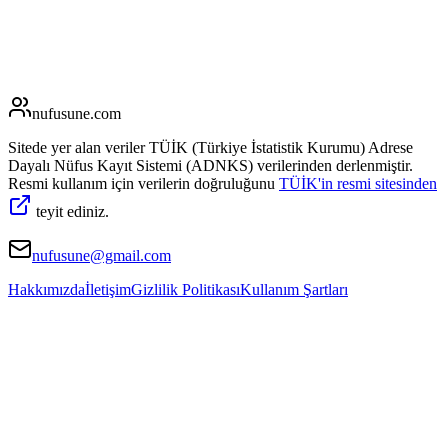
nufusune
.com
Sitede yer alan veriler TÜİK (Türkiye İstatistik Kurumu) Adrese
Dayalı Nüfus Kayıt Sistemi (ADNKS) verilerinden derlenmiştir.
Resmi kullanım için verilerin doğruluğunu
TÜİK'in resmi sitesinden
teyit ediniz.
nufusune@gmail.com
Hakkımızda
İletişim
Gizlilik Politikası
Kullanım Şartları