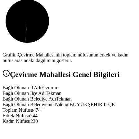
Grafik,
Çevirme
Mahallesi'nin toplam nüfusunun erkek ve kadın
nüfus arasındaki dağılımını gösterir.
Çevirme
Mahallesi Genel Bilgileri
Bağlı Olunan İl Adı
Erzurum
Bağlı Olunan İlçe Adı
Tekman
Bağlı Olunan Belediye Adı
Tekman
Bağlı Olunan Belediyenin Niteliği
BÜYÜKŞEHİR İLÇE
Toplam Nüfusu
474
Erkek Nüfusu
244
Kadın Nüfusu
230