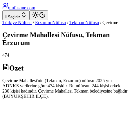
nufusune
.com
İl Seçiniz
Türkiye Nüfusu
/
Erzurum
Nüfusu
/
Tekman
Nüfusu
/
Çevirme
Çevirme
Mahallesi Nüfusu,
Tekman
Erzurum
474
Özet
Çevirme Mahallesi'nin (Tekman, Erzurum) nüfusu 2025 yılı
ADNKS verilerine göre 474 kişidir. Bu nüfusun 244 kişisi erkek,
230 kişisi kadındır. Çevirme Mahallesi Tekman belediyesine bağlıdır
(BÜYÜKŞEHİR İLÇE).